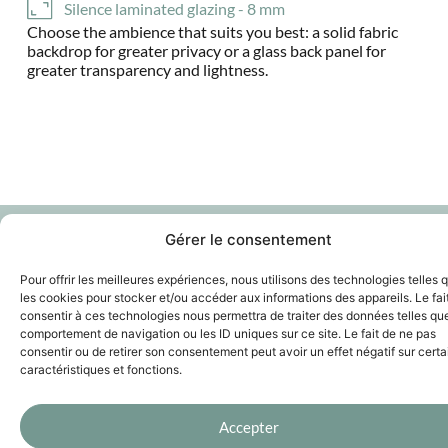
Silence laminated glazing - 8 mm
Choose the ambience that suits you best: a solid fabric
backdrop for greater privacy or a glass back panel for
greater transparency and lightness.
Gérer le consentement
Pour offrir les meilleures expériences, nous utilisons des technologies telles 
les cookies pour stocker et/ou accéder aux informations des appareils. Le fai
consentir à ces technologies nous permettra de traiter des données telles que
comportement de navigation ou les ID uniques sur ce site. Le fait de ne pas
THE PERFECT BALANCE BETWEEN
consentir ou de retirer son consentement peut avoir un effet négatif sur cert
Performance & responsibility
caractéristiques et fonctions.
Accepter