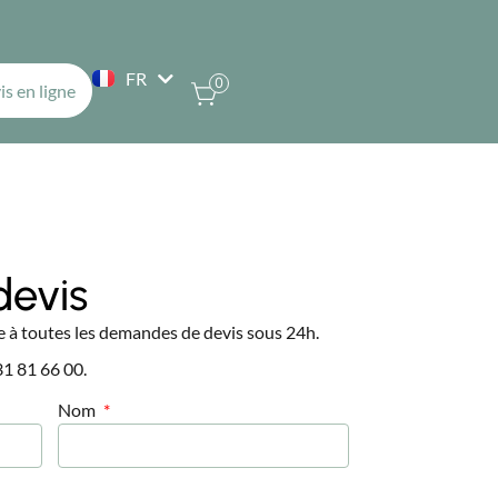
FR
EN
0
is en ligne
devis
à toutes les demandes de devis sous 24h.
31 81 66 00.
Nom