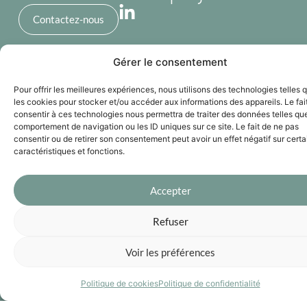
Contactez-nous
Gérer le consentement
FAQ
Notre
Notre
buronomic
Pour offrir les meilleures expériences, nous utilisons des technologies telles 
gamme
gamme
Blog
les cookies pour stocker et/ou accéder aux informations des appareils. Le fai
ZI du
consentir à ces technologies nous permettra de traiter des données telles que
Essentielle
Express
Qui
comportement de navigation ou les ID uniques sur ce site. Le fait de ne pas
Essentielle S
Express S
Poudreux
sommes-
consentir ou de retirer son consentement peut avoir un effet négatif sur cert
Essentielle S
Express S
nous ?
Route
caractéristiques et fonctions.
Bureau
Bureau
Les
Samuel de
Essentielle
Express M
Performances
M
Accepter
Champlain
Express L
Acoustiques
Essentielle L
14600
Cabines
Refuser
Essentielle
Acoustiques
Honfleur
XL
Recyclées
Voir les préférences
www.buronom
Notre
engagement
Politique de cookies
Politique de confidentialité
+33 6 89
22 19 69