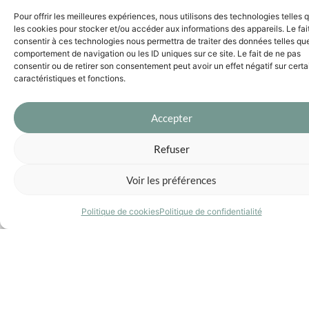
e
Pour offrir les meilleures expériences, nous utilisons des technologies telles 
les cookies pour stocker et/ou accéder aux informations des appareils. Le fai
Essen
1
-30,3
-30,7
0,9 m²
consentir à ces technologies nous permettra de traiter des données telles que
comportement de navigation ou les ID uniques sur ce site. Le fait de ne pas
tielle
pers.
dB
dB
consentir ou de retirer son consentement peut avoir un effet négatif sur cert
S
caractéristiques et fonctions.
Essen
1
-30,3
-30,7
0,9 m²
Accepter
tielle
pers.
dB
dB
S
Refuser
Burea
u
Voir les préférences
Essen
2
-30,3
-30,7
1,8 m²
Politique de cookies
Politique de confidentialité
tielle
pers.
dB
dB
M
Essen
4
-30,3
-30,7
2,4 m²
tielle
pers.
dB
dB
L