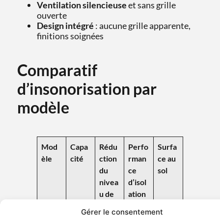
Ventilation silencieuse
et sans grille
ouverte
Design intégré
: aucune grille apparente,
finitions soignées
Comparatif
d’insonorisation par
modèle
Mod
Capa
Rédu
Perfo
Surfa
èle
cité
ction
rman
ce au
du
ce
sol
nivea
d’isol
u de
ation
la
acous
Gérer le consentement
parol
tique