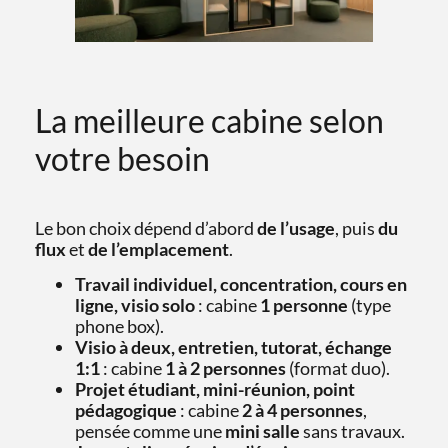
La meilleure cabine selon
votre besoin
Le bon choix dépend d’abord
de l’usage
, puis
du
flux
et
de l’emplacement
.
Travail individuel, concentration, cours en
ligne, visio solo
: cabine
1 personne
(type
phone box).
Visio à deux, entretien, tutorat, échange
1:1
: cabine
1 à 2 personnes
(format duo).
Projet étudiant, mini-réunion, point
pédagogique
: cabine
2 à 4 personnes
,
pensée comme une
mini salle
sans travaux.