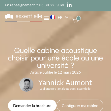
Un renseignement ? 06 89 22 19 69
FR
EN
0
Quelle cabine acoustique
choisir pour une école ou une
université ?
Article publié le 12 mars 2026
Yannick Aumont
Le silence n'a jamais été aussi Essentielle
Demander la brochure
Configurer ma cabine