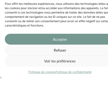
Pour offrir les meilleures expériences, nous utilisons des technologies telles 
L’alcôve absorbe une partie du bruit ambiant et
les cookies pour stocker et/ou accéder aux informations des appareils. Le fai
réduit la sensation d’écho. En revanche, comme
consentir à ces technologies nous permettra de traiter des données telles que
elle n’est pas totalement fermée,
les
comportement de navigation ou les ID uniques sur ce site. Le fait de ne pas
conversations restent audibles
. Elle convient à
consentir ou de retirer son consentement peut avoir un effet négatif sur cert
caractéristiques et fonctions.
du travail court, de la lecture, ou une zone calme
semi-ouverte.
Accepter
Panneaux acoustiques
Refuser
Voir les préférences
Les panneaux traitent l’acoustique globale
(réduction de la réverbération), ce qui est très
utile en BU ou learning center. Mais ils ne créent
Politique de cookies
Politique de confidentialité
pas un espace confidentiel. Le point clé :
absorption ≠ isolation
.