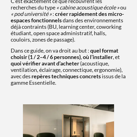
C’est exactement ce que recouvrent les
recherches du type
« cabine acoustique école »
ou
« pod université »
:
créer rapidement des micro-
espaces fonctionnels
dans des environnements
déjà contraints (BU, learning center, coworking
étudiant, open space administratif, halls,
couloirs, zones de passage).
Dans ce guide, on va droit au but :
quel format
choisir (1 / 2–4 / 6 personnes)
,
où l’installer
, et
quoi vérifier avant d’acheter
(acoustique,
ventilation, éclairage, connectique, ergonomie),
avec des
repères techniques concrets
issus de la
gamme Essentielle.